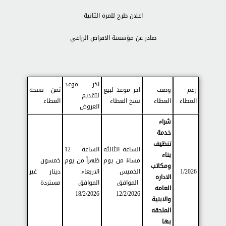
اعلان طرح للمرة الثانية
صادر عن مؤسسة الاقراض الزراعي
اخر موعد
رقم
وصف
اخر موعد لبيع
ثمن نسخه
لتقديم
العطاء
العطاء
نسخ العطاء
العطاء
العروض
شراء
خدمة
تنظيف
الساعة الثالثه
الساعة 12
بناء
مساءً من يوم
ظهراً من يوم
خمسون
ومكاتب
1/2026
الخميس
الاربعاء
دينار غير
الاداره
الموافق
الموافق
مستردة
العامه
18/2/2026
12/2/2026
والابنية
الملحقه
بها