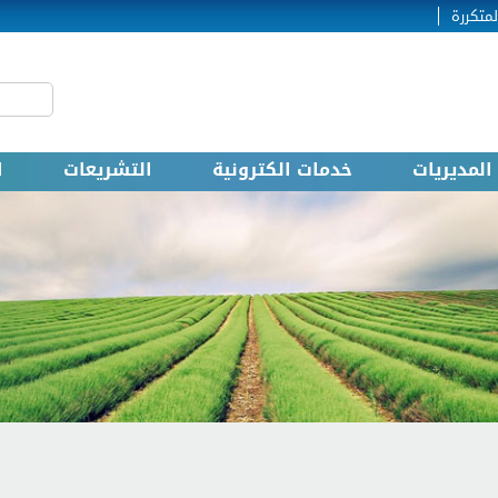
لمتكررة
‏بحث ‏
استمارة
المديريات
خدمات الكترونية
التشريعات
ا