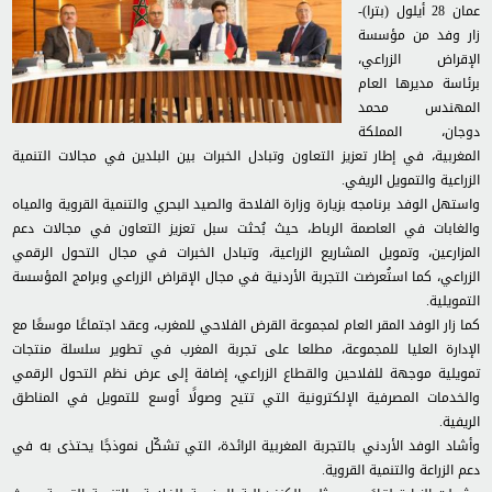
عمان 28 أيلول (بترا)-
زار وفد من مؤسسة
الإقراض الزراعي،
برئاسة مديرها العام
المهندس محمد
دوجان، المملكة
المغربية، في إطار تعزيز التعاون وتبادل الخبرات بين البلدين في مجالات التنمية
الزراعية والتمويل الريفي.
واستهل الوفد برنامجه بزيارة وزارة الفلاحة والصيد البحري والتنمية القروية والمياه
والغابات في العاصمة الرباط، حيث بُحثت سبل تعزيز التعاون في مجالات دعم
المزارعين، وتمويل المشاريع الزراعية، وتبادل الخبرات في مجال التحول الرقمي
الزراعي، كما استُعرضت التجربة الأردنية في مجال الإقراض الزراعي وبرامج المؤسسة
التمويلية.
كما زار الوفد المقر العام لمجموعة القرض الفلاحي للمغرب، وعقد اجتماعًا موسعًا مع
الإدارة العليا للمجموعة، مطلعا على تجربة المغرب في تطوير سلسلة منتجات
تمويلية موجهة للفلاحين والقطاع الزراعي، إضافة إلى عرض نظم التحول الرقمي
والخدمات المصرفية الإلكترونية التي تتيح وصولًا أوسع للتمويل في المناطق
الريفية.
وأشاد الوفد الأردني بالتجربة المغربية الرائدة، التي تشكّل نموذجًا يحتذى به في
دعم الزراعة والتنمية القروية.