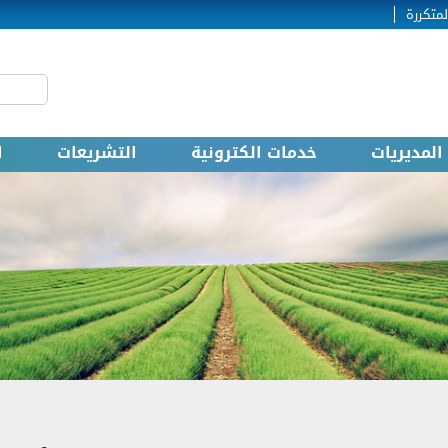
لمتكررة
‏بحث ‏
استمارة
المديريات
خدمات الكترونية
التشريعات
ا