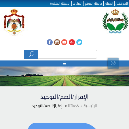
تجاوز إلى المحتوى الرئيسي
الموظفين
العملاء
خريطة الموقع
اتصل بنا
الاسئلة المتكررة
‏بحث ‏
استمارة البحث
☰
الإفراز/الضم/التوحيد
الرئيسية
» خدماتنا
» الإفراز/الضم/التوحيد