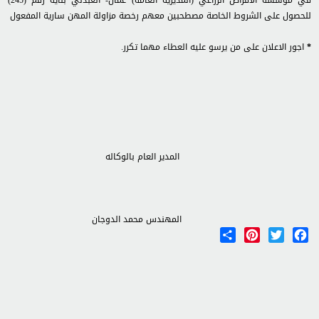
في مؤسسة الاقراض الزراعي (المديرية العامة) عمان- العبدلي بنايه رقم (245)
للحصول على الشروط الخاصة مصطحبين معهم رخصة مزاولة المهن سارية المفعول
*
اجور الاعلان على من يرسو عليه العطاء مهما تكرر.
المدير العام بالوكاله
المهندس محمد الدوجان
Share
Pinterest
Twitter
Facebook