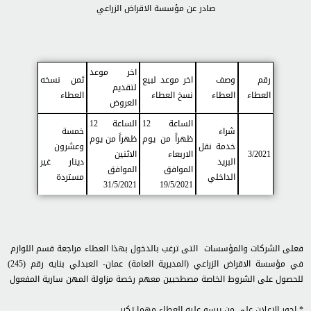
صادر عن مؤسسة الاقراض الزراعي
اخر موعد
رقم
وصف
اخر موعد لبيع
ثمن نسخه
لتقديم
العطاء
العطاء
نسخ العطاء
العطاء
العروض
الساعة 12
الساعة 12
شراء
خمسة
ظهراً من يوم
ظهراً من يوم
خدمة نقل
وعشرون
3/2021
الاربعاء
الاثنين
البريد
دينار غير
الموافق
الموافق
الداخلي
مستردة
31/5/2021
19/5/2021
فعلى الشركات والمؤسسات التى ترغب بالدخول بهذا العطاء مراجعة قسم اللوازم
في مؤسسة الاقراض الزراعي (المديرية العامة) عمان- العبدلي بنايه رقم (245)
للحصول على الشروط الخاصة مصطحبين معهم رخصة مزاولة المهن سارية المفعول
* اجور الاعلان على من يرسو عليه العطاء مهما تكرر.