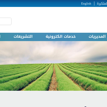
لمتكررة
English
‏بحث ‏
المديريات
خدمات الكترونية
التشريعات
ا