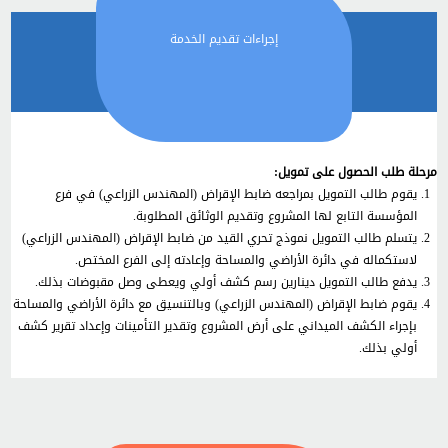
إجراءات تقديم الخدمة
مرحلة طلب الحصول على تمويل:
يقوم طالب التمويل بمراجعه ضابط الإقراض (المهندس الزراعي) في فرع
المؤسسة التابع لها المشروع وتقديم الوثائق المطلوبة.
يتسلم طالب التمويل نموذج تحري القيد من ضابط الإقراض (المهندس الزراعي)
لاستكماله في دائرة الأراضي والمساحة وإعادته إلى الفرع المختص.
يدفع طالب التمويل دينارين رسم كشف أولي ويعطى وصل مقبوضات بذلك.
يقوم ضابط الإقراض (المهندس الزراعي) وبالتنسيق مع دائرة الأراضي والمساحة
بإجراء الكشف الميداني على أرض المشروع وتقدير التأمينات وإعداد تقرير كشف
أولي بذلك.
يقوم طالب التمويل بتعبئة بيانات طلب التمويل لدى ضابط الإقراض (المهندس
الزراعي).
دراسة الطلب من قبل اللجنة اللوائية(تجتمع بمعدل مرة اسبوعيا) والضمانات
المقدمة.