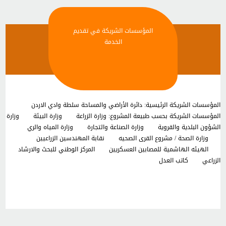
بالنسبة لصرف الدفعات اللاحقة يقوم طالبالتمويلبمراجعة ضابط التمويل (
المهندس الزراعي ) أو الاتصال هاتفياً وإبلاغه بتنفيذ الأعمال المطلوبة من قبل
المتعهد.
المؤسسات الشريكة في تقديم
يقوم ضابط التمويل ( المهندس الزراعي ) بإجراء الكشف الحسي على المشروع.
الخدمة
إعداد تقرير وتضمينه توصية بصرف دفعة جديدة للمتعهد حسب الاتفاقية.
المؤسسات الشريكة الرئيسية: دائرة الأراضي والمساحة سلطة وادي الاردن
المؤسسات الشريكة بحسب طبيعة المشروع: وزارة الزراعة وزارة البيئة وزارة
الشؤون البلدية والقروية وزارة الصناعة والتجارة وزارة المياه والري
وزارة الصحة / مشروع القرى الصحيه نقابة المهندسين الزراعيين
الهيئه الهاشمية للمصابين العسكريين المركز الوطني للبحث والارشاد
الزراعي كاتب العدل