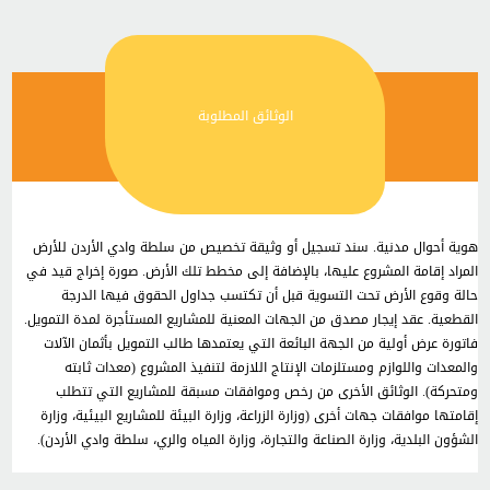
الوثائق المطلوبة
هوية أحوال مدنية. سند تسجيل أو وثيقة تخصيص من سلطة وادي الأردن للأرض
المراد إقامة المشروع عليها، بالإضافة إلى مخطط تلك الأرض. صورة إخراج قيد في
حالة وقوع الأرض تحت التسوية قبل أن تكتسب جداول الحقوق فيها الدرجة
القطعية. عقد إيجار مصدق من الجهات المعنية للمشاريع المستأجرة لمدة التمويل.
فاتورة عرض أولية من الجهة البائعة التي يعتمدها طالب التمويل بأثمان الآلات
والمعدات واللوازم ومستلزمات الإنتاج اللازمة لتنفيذ المشروع (معدات ثابته
ومتحركة). الوثائق الأخرى من رخص وموافقات مسبقة للمشاريع التي تتطلب
إقامتها موافقات جهات أخرى (وزارة الزراعة، وزارة البيئة للمشاريع البيئية، وزارة
الشؤون البلدية، وزارة الصناعة والتجارة، وزارة المياه والري، سلطة وادي الأردن).
دراسة الجدوى المالية للمشاريع التي ترى المؤسسة ضرورة تقديمها. عدم ممانعة
من البنك على الاقتطاع الشهري عند اقرار التمويل.