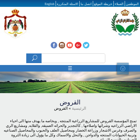
تجاوز إلى المحتوى الرئيسي
الموظفين
العملاء
خريطة الموقع
اتصل بنا
الاسئلة المتكررة
English
‏بحث ‏
استمارة البحث
☰
القروض
الرئيسية
» القروض
تمنح المؤسسة القروض للمشاريع الزراعية المنتجه , وبخاصه ما يهدف منها الى احياء
الاراضي الزراعيه وشرائها واصلاحها , كالتجدير والحراثه العميقه, والقلابه, ومشاريع الري
والصرف وغرس الاشجار وزراعة الخضار ومحاصيل العلف والحبوب والمحاصيل الصناعيه
وتربية الحيوانات المنتجه والدواجن , والنحل والاسماك وكل ما يؤول الى زيادة الثروة
الحيوانيه والتوسع الزراعي