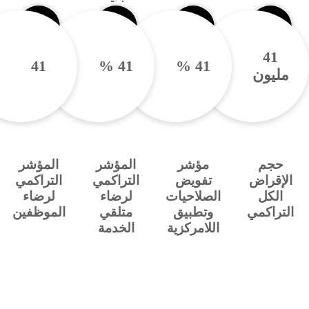
5
52
%
52
%
52
يون
م
مؤشر
المؤشر
المؤشر
قراض
تفويض
التراكمي
التراكمي
كل
الصلاحيات
لرضاء
لرضاء
اكمي
وتطبيق
متلقي
الموظفين
اللامركزية
الخدمة