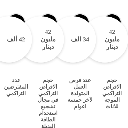
52
5
يون
34
الف
مليون
52
ألف
نار
دينار
م
عدد فرص
حجم
عدد
قراض
العمل
الاقراض
المقترضين
اكمي
المتولدة
التراكمي
التراكمي
وجه
لآخر خمسة
في مجال
ناث
اعوام
تشجيع
استخدام
الطاقة
البديلة