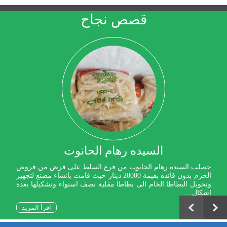
قصص نجاح
السيده رهام الحانوت
السيد حسني صالح منيزل ابداح
ت السيده رهام الحانوت من فرع السلط على قرض من قروض
ت المؤسسة بتمويل مشروع السيد حسني صالح منيزل ابداح
لال فرع الأغوار الشمالية .
الحزم بدون فائده بقيمة 20000 دينار حيث قامت بانشاء مصنع لتجهيز
ات مشروع تربية اسماك منطقة الريان يعتبر من المشاريع...
ويل البطاطا الخام الى بطاطا مقلية نصف استواء وتشكيلها بعدة
ال...
اقرأ المزيد
اقرأ المزيد