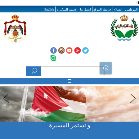
ى المحتوى الرئيسي
العملاء
خريطة الموقع
اتصل بنا
الاسئلة المتكررة
English
‏بحث ‏
استمارة البحث
☰
الرسالة
و تستمر المسيرة
م في التنمية الزراعية والريفية الشاملة من خلال تقديم خدمات تمويلية تلبي إحتياجات
املين في القطاع الزراعي وتقديم خدمة عالية الجودة والكفاءة وبيئة عمل مناسبه.