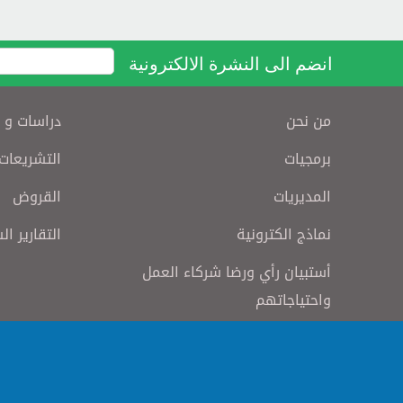
انضم الى النشرة الالكترونية
من نحن
دراسات و 
برمجيات
التشريعات
المديريات
القروض
نماذج الكترونية
التقارير ال
أستبيان رأي ورضا شركاء العمل
واحتياجاتهم