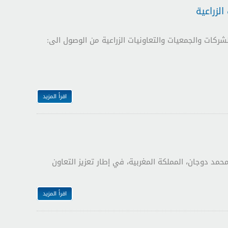
لزراعية
 مع برنامج الأغذية العالمي WFP عن فرصة لتمكين الشركات والجمعيات والتعاونيات الزراعية من الوصول الى:
اقرأ المزيد
س محمد دوجان، المملكة المغربية، في إطار تعزيز التعاون
اقرأ المزيد