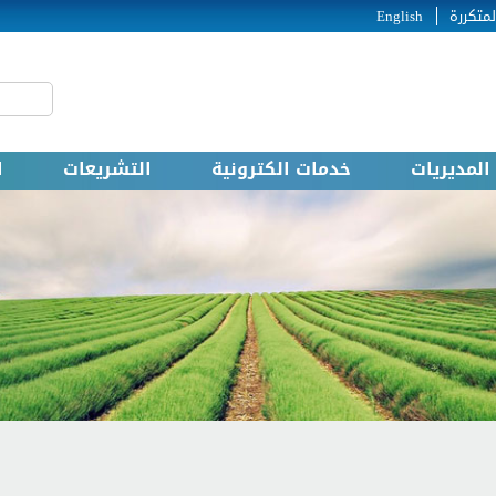
لمتكررة
English
‏بحث ‏
استمارة
المديريات
خدمات الكترونية
التشريعات
ا