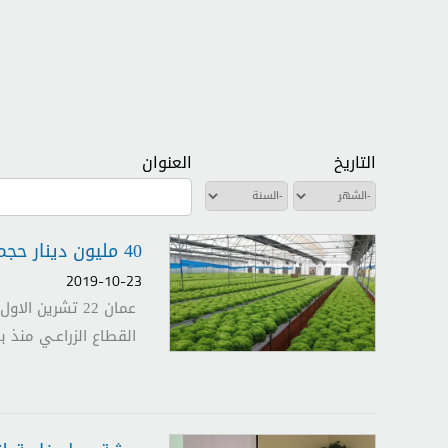
التاريخ
العنوان
‏الشهر ‏
‏السنة ‏
40 مليون دينار حجم المشاريع الممولة من مؤسسة الاقراض الزراعي منذ بداية العام
2019-10-23
القطاع الزراعـي منذ بداية