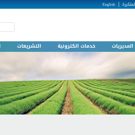
لمتكررة
English
‏بحث ‏
استمارة
المديريات
خدمات الكترونية
التشريعات
ا