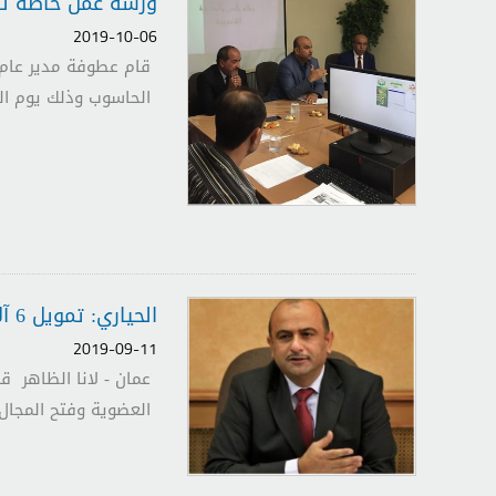
ورشة عمل خاصة لت
2019-10-06
قام عطوفة مدير عام 
الحاسوب وذلك يوم الخميس الموافق 3/10/2019 بم
الحياري: تمويل 6 آلاف مزارع ومستثمر بقيمة 34 مليون دينار - صحيفة الرأي
2019-09-11
عمان - لانا الظاهر ق
العضوية وفتح المجال ل