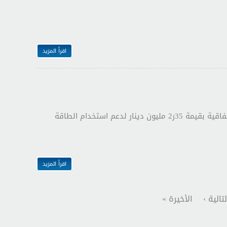
اقرأ المزيد
عمان 3 تشرين الأول(بترا)- وقعت وزارتا "الطاقة والثروة المعدنية" و"الزراعة" اليوم الأربعاء اتفاقية بقيمة 35ر2 مليون دينار لدعم استخدام الطاقة
اقرأ المزيد
لتالية ›
الأخيرة »