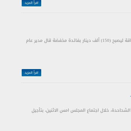
اقرأ المزيد
32 ألف مقترض حتى نهاية 2018 بمبالغ مستحقة (38) مليون دينار مضاعفة قيمة قرض الطاقة ليصبح (150) ألف دينار بفائدة مخفضة قال مدير عام
اقرأ المزيد
الشحاحدة، خلال اجتماع المجلس امس الاثنين، بتأجيل