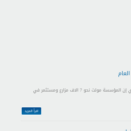
عمان 22 تشرين الاول (بترا)- قال مدير عام مؤسسة الإقراض الزراعـي المهندس محمد الحياري إن المؤسسة مولت نحو 7 الاف مزارع ومستثمر في
اقرأ المزيد