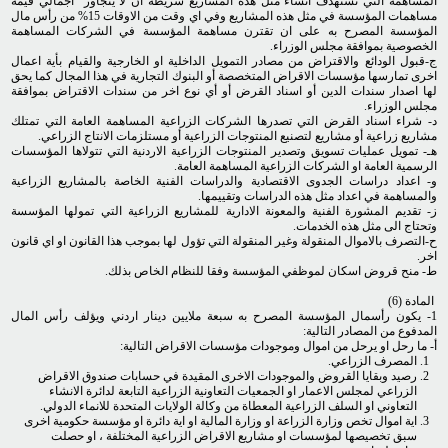
المساهمة التي تستهدف انشاء مثل هذه المشاريع شريطة أن لا يتجاوز اجمالي قيمة
مساهمات المؤسسة في مثل هذه المشاريع وفي اي وقت من الاوقات 15% من رأس مال
المؤسسة المصرح به على ان تقترن مساهمة المؤسسة في الشركات المساهمة
الخصوصية بموافقة مجلس الوزراء.
ج-قبول الودائع والاقتراض من مصادر التمويل الداخلية او الخارجية والقيام بأية اعمال
اخرى تمارسها مؤسسات الاقراض المتخصصة أو البنوك التجارية في هذا المجال كما يحق
لها اصدار سندات الدين أو اسناد القرض أو أي نوع اخر من سندات الاقتراض بموافقة
مجلس الوزراء.
د- شراء اسناد القرض التي تصدرها الشركات الزراعية المساهمة العامة التي تمتلك
مشاريع زراعية أو مشاريع لتصنيع المنتوجات الزراعية أو مستلزمات الانتاج الزراعي.
هـ- تمويل عمليات تسويق وتصدير المنتوجات الزراعية الاردنية التي تتولاها المؤسسات
الرسمية العامة او الشركات الزراعية المساهمة العامة.
و- اعداد دراسات الجدوى الاقتصادية والدراسات الفنية الخاصة بالمشاريع الزراعية
والمساهمة في اعداد مثل هذه الدراسات وتقييمها.
ز- تقديم المشورة الفنية والمعونة الادارية للمشاريع الزراعية التي تمولها المؤسسة
وتحتاج الى مثل هذه الخدمات.
ح-التصرف بالاموال المنقولة وغير المنقولة التي تؤول لها بموجب هذا القانون او اي قانون
اخر.
ط- منح قروض اسكان لموظفي المؤسسة وفقا للنظام الخاص بذلك.
المادة (6)
1- يكون رأسمال المؤسسة المصرح به سبعة ملايين دينار اردني ويؤلف رأس المال
المدفوع من المصادر التالية:
أ- ما رحل او يرحل من اموال وموجودات مؤسسات الاقراض التالية:
المصرف الزراعي.
رصيد وبقايا القروض والموجودات الاخرى المقيدة في حسابات صندوق الاقراض
الزراعي لمجلس الاعمار او الجمعيات التعاونية الزراعية التابعة لدائرة الانشاء
التعاوني او السلف الزراعية المعطاة من وكالة الولايات المتحدة للانماء الدولي.
اية اموال تخص وزارة الزراعة او وزارة المالية او اية دائرة او مؤسسة حكومية اخرى
سبق تخصيصها لمؤسسات او مشاريع الاقراض الزراعية المختلفة ، او حصلت