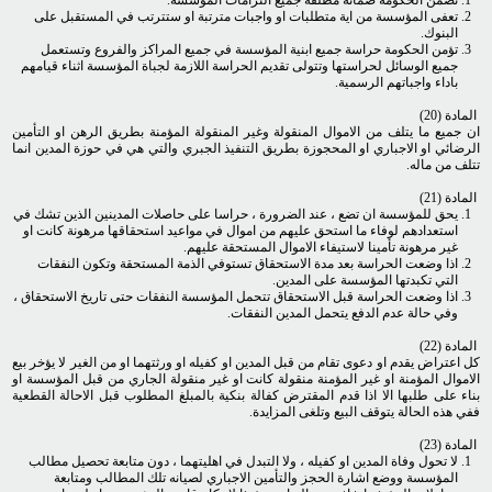
تضمن الحكومة ضمانة مطلقة جميع التزامات المؤسسة.
تعفى المؤسسة من اية متطلبات او واجبات مترتبة او ستترتب في المستقبل على
البنوك.
تؤمن الحكومة حراسة جميع ابنية المؤسسة في جميع المراكز والفروع وتستعمل
جميع الوسائل لحراستها وتتولى تقديم الحراسة اللازمة لجباة المؤسسة اثناء قيامهم
باداء واجباتهم الرسمية.
المادة (20)
ان جميع ما يتلف من الاموال المنقولة وغير المنقولة المؤمنة بطريق الرهن او التأمين
الرضائي او الاجباري او المحجوزة بطريق التنفيذ الجبري والتي هي في حوزة المدين انما
تتلف من ماله.
المادة (21)
يحق للمؤسسة ان تضع ، عند الضرورة ، حراسا على حاصلات المدينين الذين تشك في
استعدادهم لوفاء ما استحق عليهم من اموال في مواعيد استحقاقها مرهونة كانت او
غير مرهونة تأمينا لاستيفاء الاموال المستحقة عليهم.
اذا وضعت الحراسة بعد مدة الاستحقاق تستوفي الذمة المستحقة وتكون النفقات
التي تكبدتها المؤسسة على المدين.
اذا وضعت الحراسة قبل الاستحقاق تتحمل المؤسسة النفقات حتى تاريخ الاستحقاق ،
وفي حالة عدم الدفع يتحمل المدين النفقات.
المادة (22)
كل اعتراض يقدم او دعوى تقام من قبل المدين او كفيله او ورثتهما او من الغير لا يؤخر بيع
الاموال المؤمنة او غير المؤمنة منقولة كانت او غير منقولة الجاري من قبل المؤسسة او
بناء على طلبها الا اذا قدم المقترض كفالة بنكية بالمبلغ المطلوب قبل الاحالة القطعية
ففي هذه الحالة يتوقف البيع وتلغى المزايدة.
المادة (23)
لا تحول وفاة المدين او كفيله ، ولا التبدل في اهليتهما ، دون متابعة تحصيل مطالب
المؤسسة ووضع اشارة الحجز والتأمين الاجباري لصيانه تلك المطالب ومتابعة