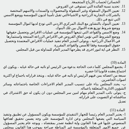
الخسائر) لحساب الأرباح المتجمعة.
تحديد نسبة الفائدة التي تستوفى عن القروض.
تعيين الاموال المنقولة وغير المنقولة والمحصولات والسندات والاسهم المختصة
بالشركات التجارية الزراعية و الاشياءالتي تقبل تأمينا لديون المؤسسة ووضع الاسس
التي تتبع في ذلك.
تعيين البنوك بالتشاور مع البنك المركزي الاردني التي تودع لديها اموال المؤسسة
ووضع شروط توزيع هذه الاموال بين تلك البنوك.
وضع الاسس والقواعد التي تتبعها المؤسسة في عمليات الاقراض وتحصيل حقوقها
ووضع الشروط التي تؤمن انفاق القروض في الاغراض الزراعة المنتجة واستثمارها
في الأعمال الزراعية ، ويتولى المدير العام تنفيذ عمليات الاقراض المعتمدة وتحصيل
حقوق المؤسسة وفقا للأسس والقواعد المقررة.
النظر في اية امور اخرى قد يطرحها المدير العام للمداولة من قبل المجلس.
المادة (10)
أ- يجتمع المجلس كلما دعت الحاجة بدعوة من الرئيس او نائبه في حالة غيابه ، ويكون اي
اجتماع يعقده قانونيا اذا حضره
سبعة من اعضائه بمن فيهم الرئيس او نائبه في حالة غيابه ، ويتخذ قراراته باجماع او اكثرية
اصوات الحاضرين.
ب- يحدد المجلس بناء على تنسيب المدير العام الاجراءات الخاصة باجتماعاته وسائر
الشؤون الادارية المتعلقة باعماله.
ج- يتولى نائب المدير العام مهام امين سر المجلس دون ان يكون له حق الاشتراك في
مناقشاته او التصويت على قراراته.
تعديل
المادة (11)
1- يعتبر المدير العام رئيسا للجهاز التنفيذي للمؤسسة ويكون المسؤول عن تطبيق وتنفيذ
السياسة التي يضعها المجلس وعن ادارة المؤسسة على وجه يضمن تحقيق اهدافها
المنصوص عليها في هذا القانون واية انظمة تصدر بمقتضاه ، وبوجه عام يعتبر المسؤول
عن جميع الامور المتعلقة بالمؤسسة غير المناطة صراحة بموجب هذا القانون بمجلس