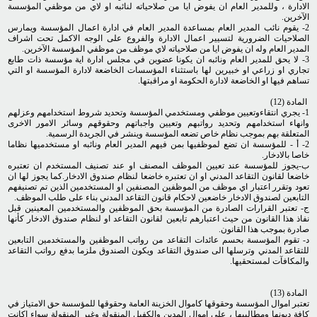
الادارة ، وللمدير العام ان يفوض ايا من صلاحياته لنائبه او لاي من موظفي المؤسسة
الآخرين.
2- يقوم نائب المدير العام بمساعدة المدير العام في ادارة اعمال المؤسسة ويمارس
الصلاحيات الضرورية لتسيير اعمال الادارة والفروع على الوجه الاكمل تحت اشراف
المدير العام وله ان يفوض ايا من صلاحياته لاي موظف من موظفي المؤسسة الآخرين.
3- لا يحق للمدير العام ونائبه ان يكونا عضوين في مجلس ادارة اية مؤسسة ذات طابع
تجاري او زراعي او خبيرين لها باستثناء المؤسسات الخاضعة لادارة المؤسسة او التي
تساهم فيها او الخاضعة لادارة الحكومة او مراقبتها.
المادة (12)
1- يجري انتقاءوتعيين موظفي ومستخدمي المؤسسة وتحديد شروط استخدامهم وعزلهم
وانهاء استخدامهم وتحديد رواتبهم وتعيين واجباتهم وحقوقهم وسائر الامور الاخرى
المتعلقة بهم بموجب نظام خاص تضعه المؤسسة وينشر في الجريدة الرسمية.
2- أ - للمؤسسة ان تضع لموظفيها بمن فيهم المدير العام ونائبه او مستخدميها نظاما
خاصا بالادخار.
ب-يجوز للمؤسسة عند تعيين الموظف المصنف او عند تصنيف المستخدم ان تعتبره
خاضعا لقانون التقاعد المدني او ان تعتبره خاضعا لنظام صندوق الادخار.كما يجوز لها ان
تعود وتقرر اعتبار اي موظف من الموظفين المصنفين او المستخدمين الذين تم تصنيفهم
التابعين لصندوق الادخار خاضعين لاحكام قانون التقاعد المدني بناء على طلب الموظف.
ج- تعتبر القرارات الصادرة من المؤسسة بحق الموظفين والمستخدمين المعينين قبل
نفاذ هذا القانون من حيث اعتبارهم تابعين لقانون التقاعد او لنظام صندوق الادخار كأنها
صادرة بموجب هذا القانون.
د- تقوم المؤسسة بحسم عائدات التقاعد من رواتب الموظفين والمستخدمين التابعين
للتقاعد المدني وترسلها الى صندوق التقاعد ويكون الصندوق ملزما بدفع رواتب التقاعد
والمكافآت لمستحقيها.
المادة (13)
تعتبر اموال المؤسسة وحقوقها كاموال الخزينة العامة وحقوقها للمؤسسة حق الامتياز في
كافة ديونها ومطاليبها ، على اموال المدين والكفيل المنقولة وغير المنقولة سواء اكانت