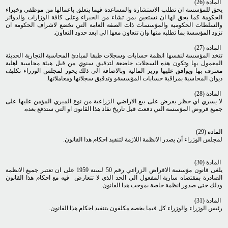
المادة (26)
يحق للمؤسسة ان تطلب الاستشارة والمساعدة فيما يتعلق باعمالها من موظفي وخبراء
الحكومة كما يحق لها ان تستعين بمن تشاء من الخبراء وعلى كافة الوزارات والدوائر
والسلطات الحكومية والمؤسسات ذات الصفة العامة التي تخضع لاشراف الحكومة ان
تزود المؤسسة بما تطلبه منها وان تتعاون معها الى ابعد حدود التعاون.
المادة (27)
تتخذ المؤسسة لنفسها انظمة حسابات وسجلات طبقا لمبادئ المحاسبة التجارية الحديثة
المعمول بها وتكون هذه السجلات خاضعة لتدقيق سنوي من قبل هيئة محاسبة اهلية
معترف بها ويوافق عليها وزير المالية وبالاضافة الى ذلك يجوز لمجلس الوزراء تكليف
ديوان المحاسبة بمراقبة حسابات المؤسسةو وتدقيق سجلاتها ومعاملاتها.
المادة (28)
لا يسري اي حظر يفرض على بيع الاراضي الزراعية من نوع الميري المؤمن عليها على
جميع قروض المؤسسة التي دفعت قبل تاريخ نفاذ هذا القانون او التي ستدفع بعده.
المادة (29)
لمجلس الوزراء أن يصدر الانظمة اللازمة لتنفيذ احكام هذا القانون.
المادة (30)
يلغى قانون مؤسسة الاقراض الزراعي رقم 50 لسنة 1959 على ان تعتبر جميع الانظمة
الصادرة بمقتضاه سارية المفعول الى الحد الذي لا تتعارض فيه مع احكام هذا القانون
وذلك حتى صدور انظمة خاصة بموجب هذا القانون.
المادة (31)
رئيس الوزراء والوزراء كل فيما يخصه مكلفون بتنفيذ احكام هذا القانون.