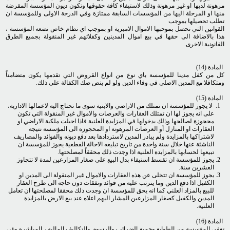
مرهونة لديها او غير مرهونة وذلك لاستيفاء كافة حقوقها وتكون ديون المؤسسة المقرضة
منها او المرحلة اليها من المؤسسات السابقة ممتازة وفي الدرجة الاولى وللمؤسسة ان
تطلب تحصيلها بموجب
القوانين التي تحصل بموجبها الاموال الاميرية او بموجب اي نظام خاص تضعه المؤسسة ،
هذا بالاضافة الى حقها في بيع اموال المدينين وكفلائهم غير المنقولة بجميع الطرق
القانونية الاخرى.
المادة (14)
كل من كفل مدينا للمؤسسة باي نوع من انواع القروض التي تقدمها يكون متضامناً
ومتكافلا مع المدين الاصلي في وفاء الدين ولو لم ينص صك الكفالة على ذلك.
المادة (15)
لا يجوز للمؤسسة ان تمتلك من الاراضي والابنية سوى ما تحتاج اليه لاعمالها الادارية،
على انه يجوز لها ان تمتلك العقارات والعرصات والاموال غير المنقولة التي تكون
محجوزة لصالحها وذلك بدخولها في المزايدة العلنية فاذا احيلت ملكية الاراضي او
العقارات او المنازل أو العرصات المرهونة او المحجوزة الى المؤسسة نتيجة
لاشتراكها بالمزايدة ولم يبادر المدين لاستردادها بعد دفع ديونه والفوائد والمصاريف
الناشئة عنها خلال سنة واحدة من تاريخ تبليغه الاحالة القطعية يجوز للمؤسسة ان
تبيعها لحسابها بالمزايدة العلنية اذا وجدت ذلك محققاً لمصلحتها.
يجوز للمؤسسة ان تقسط استيفاء بدل البيع على صغار المزارعين لمدة لا تتجاوز
العشرين سنة.
يجوز للمؤسسة ان تتخلى عن هذه العقارات والاموال غير المنقولة الى المدين او
الكفيل اذا دفع الدين وما يترتب عليه من فوائد ونفقات دون حاجة الى طرح العقار
للبيع بالمزاد العلني كما انه يحق للمؤسسة ان وجدت ذلك محققا لمصلحتها ان تعامل
المدين والكفيل كصغار المزارعين المشار اليهم اعلاه عند بيع الارض بالمزايدة
العلنية.
المادة (16)
تعفى المؤسسة من الطوابع وجميع الضرائب والرسوم والتكاليف المالية ، المباشرة وغير