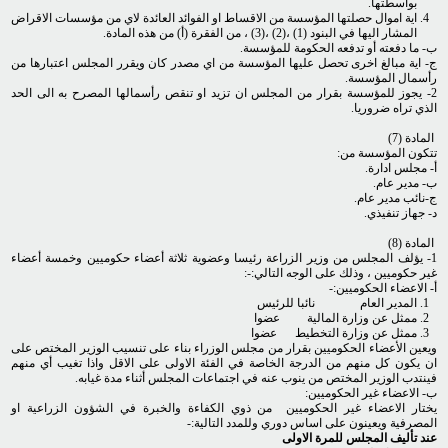
بواسطتها.
اية اموال حصلتها المؤسسة من الاقساط او الفوائد العائدة لاي من مؤسسات الاقراض
المشار اليها في البنود (1) ،(2) ،(3) ، من الفقرة (أ) من هذه المادة.
ب- ما دفعته أو تدفعه الحكومة للمؤسسة.
ج- اية مبالغ اخرى تحصل عليها المؤسسة من اي مصدر كان ويقرر المجلس اعتبارها من
رأسمال المؤسسة.
2- يجوز للمؤسسة بقرار من المجلس ان تزيد او تنقص رأسمالها المصرح به الى الحد
الذي تراه ضروريا.
المادة (7)
تتكون المؤسسة من:
أ- مجلس ادارة.
ب- مدير عام.
ج-نائب مدير عام.
د- جهاز تنفيذي.
المادة (8)
1- يؤلف المجلس من وزير الزراعة رئيسا وعضوية ثلاثة أعضاء حكوميين وخمسة أعضاء
غير حكوميين ، وذلك على الوجه التالي:-:
أ- الاعضاء الحكوميين:-
المدير العام نائبا للرئيس
ممثل عن وزارة المالية عضوا
ممثل عن وزارة التخطيط عضوا
ويعين الأعضاء الحكوميين بقرار من مجلس الوزراء بناء على تنسيب الوزير المختص على
ان يكون كل منهم من الدرجة الخاصة في الفئة الاولى على الاقل واذا تغيب أي منهم
فينتدب الوزير المختص من ينوب عنه في اجتماعات المجلس أثناء مدة غيابه.
ب- الاعضاء غير الحكوميين:
يختار الاعضاء غير الحكوميين من ذوي الكفاءة والخبرة في الشؤون الزراعية او
المصرفية ويعينون على اساس دوري وللمدد التالية:-
عند تأليف المجلس للمرة الاولى