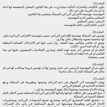
المادة (2)
يكون للكلمات والعبارات التالية حيثما وردت في هذا القانون المعاني المخصصة لها ادناه
ما لم تدل القرينة على غير ذلك:-
المؤسسة: مؤسسة الاقراض الزراعي المنشأة بمقتضى هذا القانون.
المجلس:مجلس ادارة المؤسسة
الرئيس: رئيس المجلس
المدير العام:المدير العام للمؤسسة
المادة (3)
تؤسس في المملكة مؤسسة للاقراض الزراعي تسمى (مؤسسة الاقراض الزراعي) يكون
لها شخصية معنوية واستقلال مالي واداري،
ويجوز ان تقاضي وتقاضى بهذه الصفة ، وان تنيب عنها في الاجراءات القضائية المتعلقة
بها ، او لاية غاية اخرى ، النائب
العام او اي شخص آخر تعينه لهذه الغاية وتمارس الصلاحيات المنصوص عليها في هذا
القانون او في اية انظمة او تعليمات
تصدر بمقتضاه.
المادة (4)
يكون مركز المؤسسة الرئيسي في عمان ويجوز لها ان تؤسس فروعا ومكاتب لها في اي
مكان في المملكة كلما رأت ذلك مناسبا.
المادة (5)
تهدف المؤسسة الى الاسهام في دعم الزراعة وتنميتها وتطويرها في المملكة ورفع
الكفاءة الانتاجية في القطاع الزراعي
وزيادة الانتاج وتحسينه وتحقيقا لذلك تقوم المؤسسة بما يلي:-
أ- منح القروض على اختلاف أنواعها وآجالها للاغراض الزراعية المختلفة ضمن الاطار العام
لخطط التنمية في المملكة.
ب- تشجيع اقامة المشاريع الزراعية ومشاريع تصنيع المنتوجات الزراعية ومستلزمات
الانتاج الزراعي وتطويرها وتوسيعها عن طريق المساهمة في رأس مال الشركات