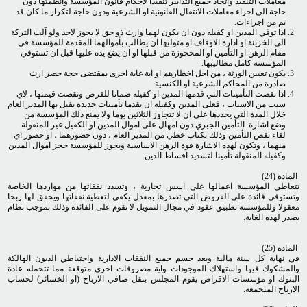
معاملات التنفيذ واتخاذ جميع التدابير تنفيذا لاحكام قانون المؤسسة وانظمتها دون
حاجة الى اجراء معاملات الانتقال القانونية او الشرعية ودون حاجة لتكرار ما كان قد
تم من اجراءات.
اذا توفي المدين او كفيله دون ان يكون لهما وارث ذو حق لا يجوز لاحد ولو آلت التركة
الى الخزينة او ادارة الاوقاف او متوليها ان يطالب بأموالهما المقدمة للمؤسسة في
مقام الرهن او التأمين او المحجوزة من قبلها او ان يضع يده عليها قبل ان تستوفي
المؤسسة كامل مطاليبها.
يكون تعيين الورثة ، من اجل اخطارهم او اية غاية اخرى بمقتضى حجة حصر ارث
صادرة من المحاكم الشرعية او الكنسية.
اذا نقصت التأمينات التي قدمها المدين او كفيله ضمانا للقرض ونقصت قيمتها ، لاي
سبب من الاسباب ، فعلى المدين وكفيله ان يقدما تأمينات جديدة يقبل بها المدير العام
خلال المدة التي يحددها على ان لا تتجاوز الثلاثين يوما ولا يمنع ذلك المؤسسة من
وضع اشارة التأمين الجبري دون امهال على اموال المدين او الكفيل غير المنقولة
لقاء نقص التأمين وذلك بكتاب خطي من المدير العام ، دون حضورهما ، او حضور اي
منهما ، وتكون لهذه الاشارة قوة الرهن الاساسية ويجوز للمؤسسة حجز اموال المدين
وكفيله المنقولة تأمينا لتسديد اقساط الدين.
المادة (24)
تتعاطى المؤسسة اعمالها على اسس تجارية ، وتسدد نفقاتها من مواردها الخاصة
وتستوفي فائدة على القروض التي تصدرها بمعدل يكفي لتغطية نفقاتها ويحقق لها ربحا
معقولا وللمؤسسة تطبيق عقود في مجال التمويل لا تقوم على الفائدة وذلك بموجب نظام
يصدر لهذه الغاية.
المادة (25)
في نهاية كل سنة مالية وبعد حسم جميع النفقات الادارية واحتياطي الديون الهالكة
والمشكوك فيها واستهلاك الموجودات واية مصروفات اخرى متوقعة مما تتحمله عادة
البنوك او مؤسسات الاقراض يقوم المجلس بنقل صافي الارباح (او الخسائر) لحساب
الارباح المتجمعة.