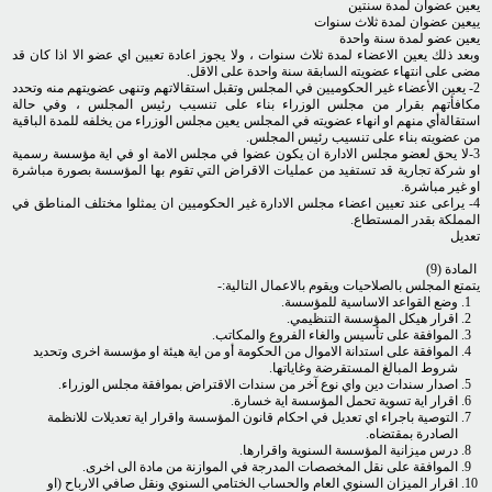
يعين عضوان لمدة سنتين
ييعين عضوان لمدة ثلاث سنوات
يعين عضو لمدة سنة واحدة
وبعد ذلك يعين الاعضاء لمدة ثلاث سنوات ، ولا يجوز اعادة تعيين اي عضو الا اذا كان قد
مضى على انتهاء عضويته السابقة سنة واحدة على الاقل.
2- يعين الأعضاء غير الحكوميين في المجلس وتقبل استقالاتهم وتنهى عضويتهم منه وتحدد
مكافأتهم بقرار من مجلس الوزراء بناء على تنسيب رئيس المجلس ، وفي حالة
استقالةأي منهم او انهاء عضويته في المجلس يعين مجلس الوزراء من يخلفه للمدة الباقية
من عضويته بناء على تنسيب رئيس المجلس.
3-لا يحق لعضو مجلس الادارة ان يكون عضوا في مجلس الامة او في اية مؤسسة رسمية
او شركة تجارية قد تستفيد من عمليات الاقراض التي تقوم بها المؤسسة بصورة مباشرة
او غير مباشرة.
4- يراعى عند تعيين اعضاء مجلس الادارة غير الحكوميين ان يمثلوا مختلف المناطق في
المملكة بقدر المستطاع.
تعديل
المادة (9)
يتمتع المجلس بالصلاحيات ويقوم بالاعمال التالية:-
وضع القواعد الاساسية للمؤسسة.
اقرار هيكل المؤسسة التنظيمي.
الموافقة على تأسيس والغاء الفروع والمكاتب.
الموافقة على استدانة الاموال من الحكومة أو من اية هيئة او مؤسسة اخرى وتحديد
شروط المبالغ المستقرضة وغاياتها.
اصدار سندات دين واي نوع آخر من سندات الاقتراض بموافقة مجلس الوزراء.
اقرار اية تسوية تحمل المؤسسة اية خسارة.
التوصية باجراء اي تعديل في احكام قانون المؤسسة واقرار اية تعديلات للانظمة
الصادرة بمقتضاه.
درس ميزانية المؤسسة السنوية واقرارها.
الموافقة على نقل المخصصات المدرجة في الموازنة من مادة الى اخرى.
اقرار الميزان السنوي العام والحساب الختامي السنوي ونقل صافي الارباح (او