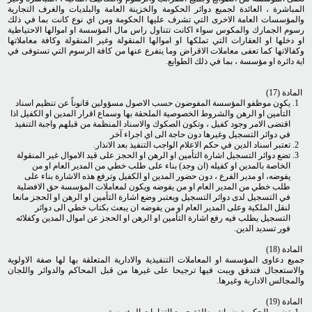
المباشرة ، العائدة لجميع دوائر الحكومة والخزينة العامة والبلديات والغرف التجارية
والمؤسسات العامة الاخرى التي تشرف عليها الحكومة ومن اي نوع كانت بما في ذلك
رسوم الجمارك والمكوس سواء اكانت تتناول راس مال المؤسسة او اموالها الاحتياطية
او دخلها او العقارات التي تملكها او اموالها المنقولة وغير المنقولة وكافة معاملاتها
وكفالاتها كما تعفى معاملات الاقراض وما يتفرع عنها من كافة الرسوم التي تستوفى في
اية دائرة او مؤسسة ، بما في ذلك الطوابع.
المادة (17)
يكون موظفو المؤسسة المفوضون حسب الاصول مسؤولين قانوناً عن تنظيم اسناد
التأمين او الرهن والشروط الخصوصية الملحقة بها وسماع اقرار المدين او الكفيل اذا
اقتضى الامر وجود كفيل ، وتكون الصكوك والاسناد المنظمة من قبلهم واجبة التنفيذ
في دوائر التسجيل وغيرها دون حاجة الى اي اجراء آخر
تعتبر اسناد الدين في حكم الاعلام الواجب التنفيذ بعد الانذار.
تضع دوائر التسجيل اشارة التأمين او الرهن او الحجز على قيد الاموال غير المنقولة
الخاصة بالمدين او كفيله (ان وجد) بناء على طلب خطي من المدير العام او من
يفوضه، او مدير الفرع ، دون حضور المدين او الكفيل وترفع هذه الاشارة بناء على
طلب خطي من المدير العام او من يفوضه ويكون لمعاملات المؤسسة حق الافضلية
في التسجيل لدى دوائر التسجيل ويعتبر وضع اشارة التأمين او الرهن او الحجز مانعا
لنقل الملكية وعلى المدير العام او من يفوضه ان يبعث بكتاب خطي الى دوائر
التسجيل يطلب فيه رفع اشارة التأمين او الرهن او الحجز عن اموال المدين وكفلائه
فور تسديد الدين.
المادة (18)
جميع دعاوى المؤسسة او المعاملات التنفيذية والادارية المتعلقة بها لها صفة الاولوية
والاستعجال فتدقق ويبت فيها ترجيحا على غيرها من قبل المحاكم والدوائر واللجان
والمجالس الادارية وغيرها.
المادة (19)